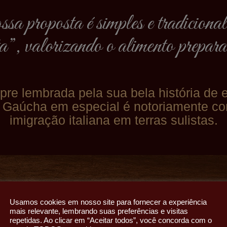
a proposta é simples e tradiciona
ta”, valorizando o alimento prepar
empre lembrada pela sua bela história de 
ra Gaúcha em especial é notoriamente c
imigração italiana em terras sulistas.
Os mesmos atributos de superação e 
Usamos cookies em nosso site para fornecer a experiência
O Casarão em Cambará do Sul. Seus fu
mais relevante, lembrando suas preferências e visitas
repetidas. Ao clicar em “Aceitar todos”, você concorda com o
Maestri dedicaram-se a construir algo 