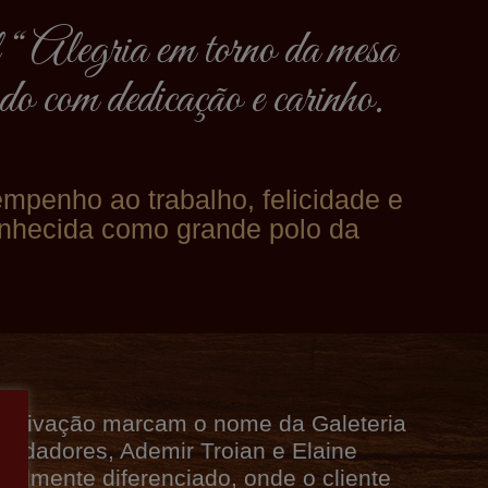
l “ Alegria em torno da mesa
ado com dedicação e carinho.
empenho ao trabalho, felicidade e
onhecida como grande polo da
motivação marcam o nome da Galeteria
ndadores, Ademir Troian e Elaine
realmente diferenciado, onde o cliente