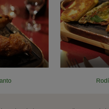
anto
Rodí