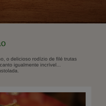
ão
o delicioso rodízio de filé trutas
anto igualmente incrível...
stolada.